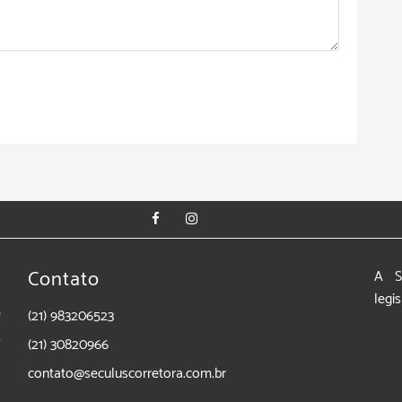
Contato
A S
legi
e
(21) 983206523
,
(21) 30820966
contato@seculuscorretora.com.br