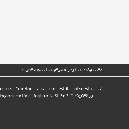
21-30820966 | 21-983206523 | 21-2289-6684
eculus Corretora atua em estrita observância à
slação securitária. Registro SUSEP n.º 10.20508859.